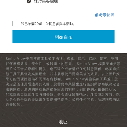
保持笑容燦爛
參考示範照
我已年滿20歲，並同意參與本活動。
開始自拍
Smile View美齒笑顏工具並不描述、構成、暗示、保證、斷言、說明
任何療程效果、安全性、或醫學上的意見。 Smile View 模擬美齒笑顏
圖片並不會於療程中提供，也不建立或者構成任何醫患關係。此美齒笑
顏工具工具僅為娛樂用途，並非展示使用隱適美後的效果。以上圖片效
果可能因硬體設備不同而有所影響。Smile View美齒笑顏工具並非您
決定是否使用隱適美的依據，您需向專業醫生進行諮詢與診察以決定合
適的療程。最終的療程受到很多因素的制約，例如你的牙齒整體狀況、
配戴隱適美隱形牙套時間長短、是否遵從醫生指示、牙套設計方向、以
及是否符合隱適美隱形牙套使用指南等。如有任何問題，請諮詢您的隱
適美醫師。
地址: